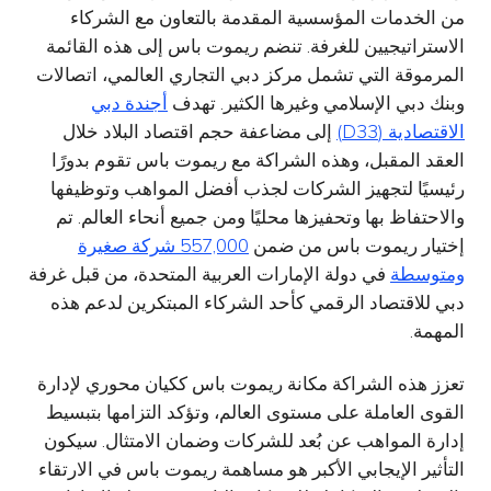
من الخدمات المؤسسية المقدمة بالتعاون مع الشركاء
الاستراتيجيين للغرفة. تنضم ريموت باس إلى هذه القائمة
المرموقة التي تشمل مركز دبي التجاري العالمي، اتصالات
وبنك دبي الإسلامي وغيرها الكثير. تهدف
أجندة دبي
الاقتصادية (D33)
إلى مضاعفة حجم اقتصاد البلاد خلال
العقد المقبل، وهذه الشراكة مع ريموت باس تقوم بدورًا
رئيسيًا لتجهيز الشركات لجذب أفضل المواهب وتوظيفها
والاحتفاظ بها وتحفيزها محليًا ومن جميع أنحاء العالم. تم
إختيار ريموت باس من ضمن
557,000 شركة صغيرة
ومتوسطة
في دولة الإمارات العربية المتحدة، من قبل غرفة
دبي للاقتصاد الرقمي كأحد الشركاء المبتكرين لدعم هذه
المهمة.
تعزز هذه الشراكة مكانة ريموت باس ككيان محوري لإدارة
القوى العاملة على مستوى العالم، وتؤكد التزامها بتبسيط
إدارة المواهب عن بُعد للشركات وضمان الامتثال. سيكون
التأثير الإيجابي الأكبر هو مساهمة ريموت باس في الارتقاء