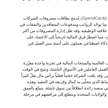
في أواخر 2025، أطلقت ريموت باس بطاقات الإنفاق (SpendCards)، لدمج بطاقات مصروفات الشركات
 بما يوحّد الرواتب ومدفوعات المتعاقدين والنفقات في
لاقته الوظيفية. وقد ظل إدارة المصروفات من أكثر
د، مما اضطرّ فرق المالية تاريخياً إلى الاعتماد على
ذكاء اصطناعي يعملون على أتمتة سير العمل في
لعالمية والمنتجات المالية في تجربة واحدة معزّزة
لعمل العاملين في الأسواق الناشئة، وتتيح في الوقت
. وقد بلغت الشركة حجماً فعلياً برأس مال يقلّ كثيراً
اط الذي يتحلّى به كمال وفريقه في التنفيذ. وهذه
ي منصة رائدة انطلاقاً من سوق ناشئة، يتمتّع بالعمق
ا والولايات المتحدة. ونتطلع إلى مرافقتهم في مرحلة