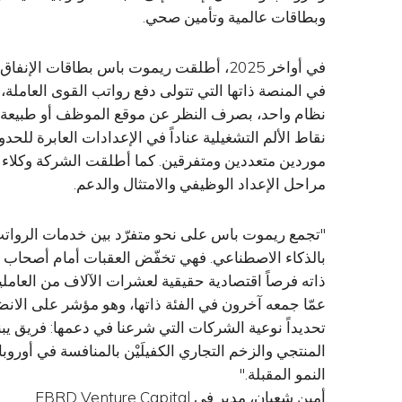
وبطاقات عالمية وتأمين صحي.
في المنصة ذاتها التي تتولى دفع رواتب القوى العاملة،
نظام واحد، بصرف النظر عن موقع الموظف أو طبيعة ع
نقاط الألم التشغيلية عناداً في الإعدادات العابرة للحدو
موردين متعددين ومتفرقين. كما أطلقت الشركة وكلاء 
مراحل الإعداد الوظيفي والامتثال والدعم.
"تجمع ريموت باس على نحو متفرّد بين خدمات الرواتب ا
بالذكاء الاصطناعي. فهي تخفّض العقبات أمام أصحاب ا
ذاته فرصاً اقتصادية حقيقية لعشرات الآلاف من العاملين
عمّا جمعه آخرون في الفئة ذاتها، وهو مؤشر على الانضب
تحديداً نوعية الشركات التي شرعنا في دعمها: فريق يبن
المنتجي والزخم التجاري الكفيلَيْن بالمنافسة في أوروب
النمو المقبلة."
أمين شعبان، مدير في EBRD Venture Capital