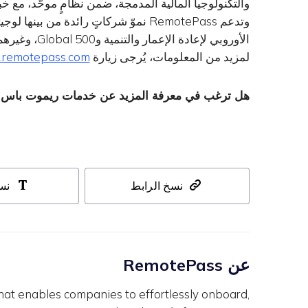
والتكنولوجيا المالية المدمجة، ضمن نظامٍ موحّد، مع 
وتدعم RemotePass نموّ شركاتٍ رائدة م
الأوروبي لإعادة الإعمار والتنمية و500 Global، وغيرهم من كبار المستثمرين.
لمزيد من المعلومات، يُرجى زيارة
remotepass.com.
هل ترغب في معرفة المزيد عن خدمات ريموت باس
نسخ الرابط
نس
عن RemotePass
hat enables companies to effortlessly onboard,