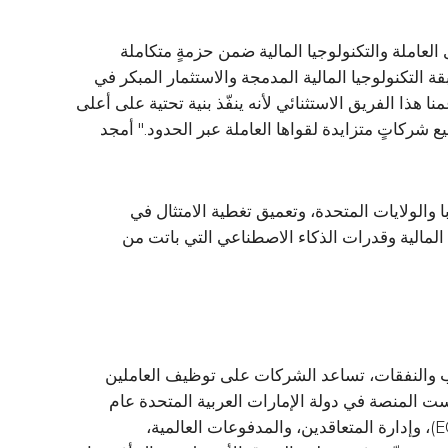
لعاملة والتكنولوجيا المالية ضمن حزمةٍ متكاملة
 التكنولوجيا المالية المدمجة والاستثمار المبكر في
ا هذا الفريق الاستثنائي لأنه ينفّذ بنية تحتية على أعلى
شركاتٍ متزايدة لقواها العاملة عبر الحدود." أمجد
 والولايات المتحدة، وتعميق تغطية الامتثال في
 المالية وقدرات الذكاء الاصطناعي التي باتت من
 والنفقات، تساعد الشركات على توظيف العاملين
 أكثر من 150 دولة. وقد تأسست المنصة في دولة الإمارات العربية المتحدة عام
2021، وتجمع بين خدمات صاحب العمل المسجَّل (EOR)، وإدارة المتعاقدين، والمدفوعات العالمية،