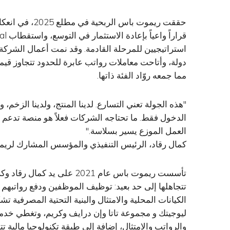
حققت ريموت باس
مما جمعه روّاد الفئة ذاتها.
"هذه الجولة تعني التسارع. لدينا المنتج، ولدينا الزخم،
الدخول فقط. ما تحتاجه الشركات فعلاً هو منصة تدعم ف
العمل الموزع يسير بسلاسة."
كمال رقاد، الرئيس التنفيذي والمؤسس المشارك لري
تأسست ريموت باس عام 2021 عل
تتجاهلها إلى حد بعيد: توظيف الموظفين ودفع رواتبهم 
الكيانات المحلية والامتثال والبنية التحتية المصرفية تش
والرواتب والامتثال، إضافة إلى طبقة تكنولوجيا مالية 