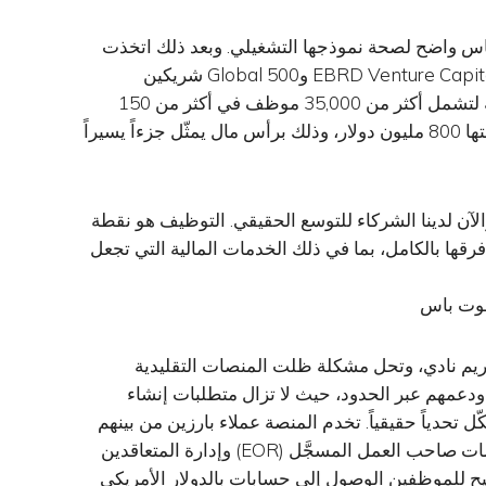
 الربحية في مطلع 2025، في انعكاس واضح لصحة نموذجها التشغيلي. وبعد ذلك اتخذت
قراراً واعياً بإعادة الاستثمار في التوسع، واستقطاب EBRD Venture Capital و500 Global شريكين
استراتيجيين للمرحلة القادمة. وقد نمت أعمال الشركة لتشمل أكثر من 35,000 موظف في أكثر من 150
دولة، وأتاحت معاملات رواتب عابرة للحدود تتجاوز قيمتها 800 مليون دولار، وذلك برأس مال يمثّل جزءاً يسيراً
 والآن لدينا الشركاء للتوسع الحقيقي. التوظيف هو نقطة
رقها بالكامل، بما في ذلك الخدمات المالية التي تجعل
موت باس
ى يد كمال رقاد وكريم نادي، وتحل مشكلة ظلت المنصات التقليدية
ودعمهم عبر الحدود، حيث لا تزال متطلبات إنشاء
كّل تحدياً حقيقياً. تخدم المنصة عملاء بارزين من بينهم
ليوجيتك و مجموعة تاتا وإن درايف وكريم، وتغطي خدمات صاحب العمل المسجَّل (EOR) وإدارة المتعاقدين
تتيح للموظفين الوصول إلى حسابات بالدولار الأمريكي