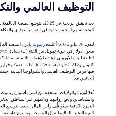
التوظيف العالمي والتكنو
بعد تحقيق الربحية في 2025، تتوسع
المتحدة، مع استثمار جديد في التوسع التجاري والذكاء ا
لندن، 20 مايو 2026: أعلنت
ريموت باس
كابيتال و212
فيها فرص التوظيف العالمي والتكنولوجيا المالية، ح
الجانبين معاً.
تُعدّ أوروبا والولايات المتحدة من أسرع أسواق ريموت 
والمتعاقدين ودفع رواتبهم ودعمهم عبر المناطق الجغراف
الخبرة الكافية. سيُوظَّف رأس المال الجديد لتوسيع ا
البنية التحتية المالية للفرق الموزعة، وتسريع خارطة ا