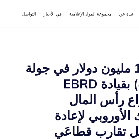
نبذة عن
مجموعة المواد الإعلامية
في الأخبار
التواصل
ريموت باس تجمع 17.4 مليون دولار في جولة
استثمارية من الفئة (ب) بقيادة EBRD
Venture ، ذراع رأس المال
ك الأوروبي لإعادة
ظل تقارب قطاعَي