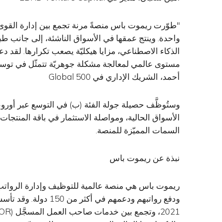
"طوّرت ريموت باس منصةً مرنة تجمع بين إدارة القوى ا
واحدة. وينتج عمقها في الأسواق الناشئة، إلى جانب طبقة
الذكاء الاصطناعي، مزايا هيكليّة يصعب تكرارها. لقد دعمن
مستوى عالمي لمعالجة مشكلة جوهريّة تتمثّل في توسيع 
أحمد، الشريك الإداري في 500 Global
وستُوظَّف حصيلة جولة الفئة (ب) في التوسع عبر أوروبا
الأسواق الحالية، ومواصلة الاستثمار في باقة المنتجات
السمات المميّزة للمنصة.
نبذة عن ريموت باس
ريموت باس هي منصة عالمية للتوظيف وإدارة الرواتب
ودفع رواتبهم ودعمهم في