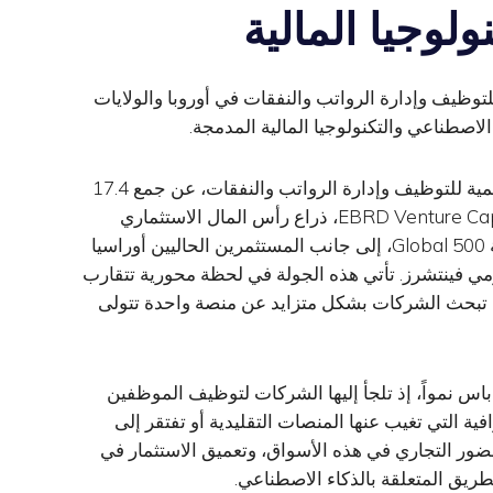
لوجيا المالية
 المنصة العالمية للتوظيف وإدارة الرواتب والنفقات في أوروبا والولايات
لاصطناعي والتكنولوجيا المالية المدمجة.
، المنصة العالمية للتوظيف وإدارة الرواتب والنفقات، عن جمع 17.4
مليون دولار في جولة تمويل من الفئة (ب) بقيادة EBRD Venture Capital، ذراع رأس المال الاستثماري
التابعة للبنك الأوروبي لإعادة الإعمار والتنمية، بمشاركة 500 Global، إلى جانب المستثمرين الحاليين أوراسيا
 VC وAccess Bridge Ventures وخوارزمي فينتشرز. تأتي هذه الجولة في لحظة محورية تتقارب
يث تبحث الشركات بشكل متزايد عن منصة واحدة تتولى
باس نمواً، إذ تلجأ إليها الشركات لتوظيف الموظفين
ية التي تغيب عنها المنصات التقليدية أو تفتقر إلى
لحضور التجاري في هذه الأسواق، وتعميق الاستثمار في
لطريق المتعلقة بالذكاء الاصطناعي.